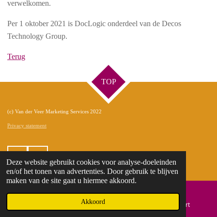
verwelkomen.
Per 1 oktober 2021 is DocLogic onderdeel van de Decos
Technology Group.
Terug
TOP
(c) Van der Veer Marketing Services 2022
Privacy statement
L
F
Deze website gebruikt cookies voor analyse-doeleinden
i
a
en/of het tonen van advertenties. Door gebruik te blijven
n
c
maken van de site gaat u hiermee akkoord.
k
e
e
b
Akkoord
E-mailadres
Telefoonnummer
Kaart
d
o
I
o