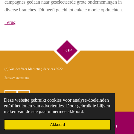
campagnes gedaan naar geselecteerde grote ondernemingen in
diverse branches. Dit heeft geleid tot enkele mooie opdrachten.
Terug
TOP
(c) Van der Veer Marketing Services 2022
Privacy statement
L
F
Deze website gebruikt cookies voor analyse-doeleinden
i
a
en/of het tonen van advertenties. Door gebruik te blijven
n
c
maken van de site gaat u hiermee akkoord.
k
e
e
b
Akkoord
E-mailadres
Telefoonnummer
Kaart
d
o
I
o