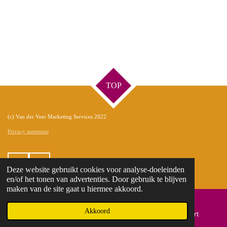
TOP
(c) Van der Veer Marketing Services 2022
Privacy statement
L
F
Deze website gebruikt cookies voor analyse-doeleinden
i
a
en/of het tonen van advertenties. Door gebruik te blijven
n
c
maken van de site gaat u hiermee akkoord.
k
e
e
b
Akkoord
E-mailadres
Telefoonnummer
Kaart
d
o
I
o